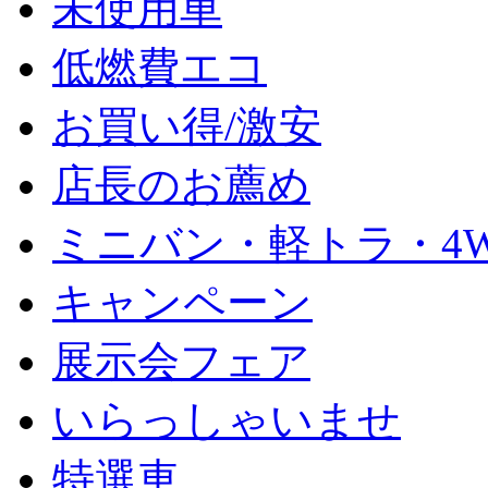
未使用車
低燃費エコ
お買い得/激安
店長のお薦め
ミニバン・軽トラ・4
キャンペーン
展示会フェア
いらっしゃいませ
特選車