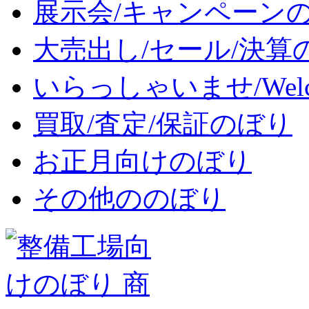
展示会/キャンペーン
大売出し/セール/決算
いらっしゃいませ/Wel
買取/査定/保証のぼり
お正月向けのぼり
その他ののぼり