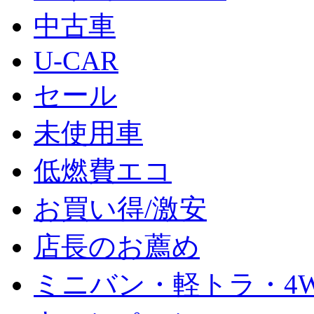
中古車
U-CAR
セール
未使用車
低燃費エコ
お買い得/激安
店長のお薦め
ミニバン・軽トラ・4