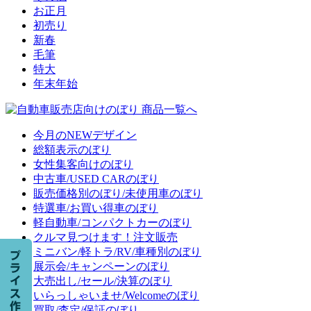
お正月
初売り
新春
毛筆
特大
年末年始
今月のNEWデザイン
総額表示のぼり
女性集客向けのぼり
中古車/USED CARのぼり
販売価格別のぼり/未使用車のぼり
特選車/お買い得車のぼり
軽自動車/コンパクトカーのぼり
クルマ見つけます！注文販売
ミニバン/軽トラ/RV/車種別のぼり
展示会/キャンペーンのぼり
大売出し/セール/決算のぼり
いらっしゃいませ/Welcomeのぼり
買取/査定/保証のぼり