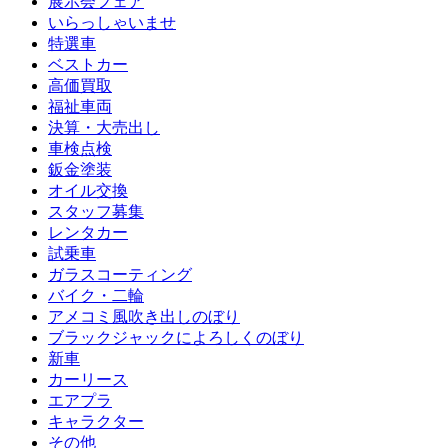
展示会フェア
いらっしゃいませ
特選車
ベストカー
高価買取
福祉車両
決算・大売出し
車検点検
鈑金塗装
オイル交換
スタッフ募集
レンタカー
試乗車
ガラスコーティング
バイク・二輪
アメコミ風吹き出しのぼり
ブラックジャックによろしくのぼり
新車
カーリース
エアプラ
キャラクター
その他