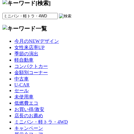
今月のNEWデザイン
女性来店率UP
季節の演出
軽自動車
コンパクトカー
金額別コーナー
中古車
U-CAR
セール
未使用車
低燃費エコ
お買い得/激安
店長のお薦め
ミニバン・軽トラ・4WD
キャンペーン