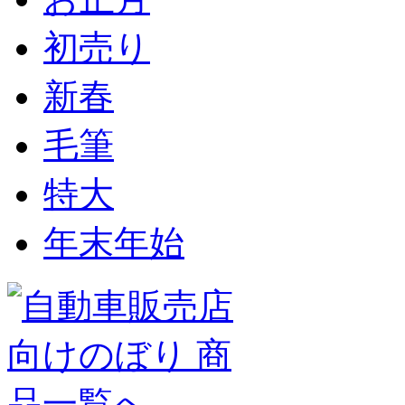
初売り
新春
毛筆
特大
年末年始