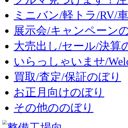
ミニバン/軽トラ/RV/
展示会/キャンペーン
大売出し/セール/決算
いらっしゃいませ/Wel
買取/査定/保証のぼり
お正月向けのぼり
その他ののぼり