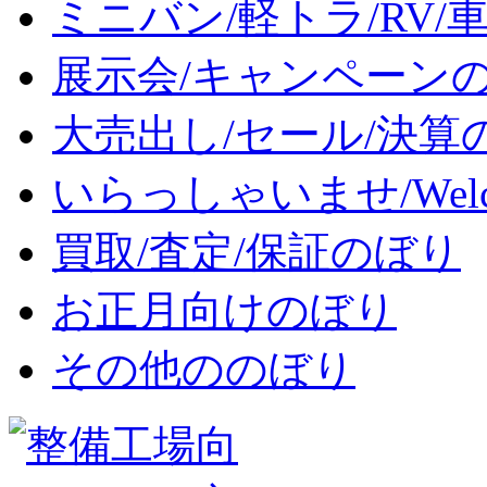
ミニバン/軽トラ/RV/
展示会/キャンペーン
大売出し/セール/決算
いらっしゃいませ/Wel
買取/査定/保証のぼり
お正月向けのぼり
その他ののぼり