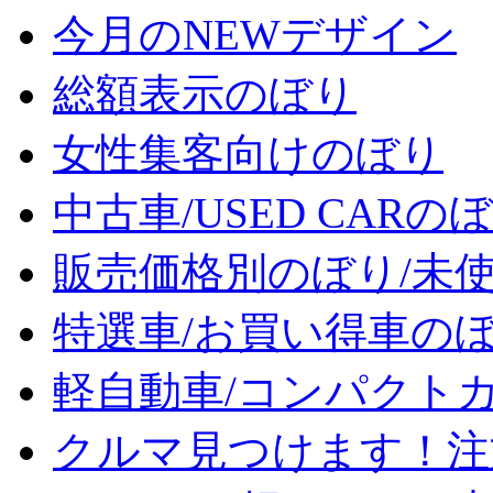
今月のNEWデザイン
総額表示のぼり
女性集客向けのぼり
中古車/USED CARの
販売価格別のぼり/未
特選車/お買い得車の
軽自動車/コンパクト
クルマ見つけます！注