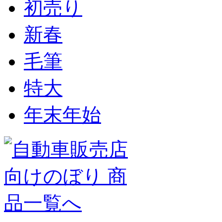
初売り
新春
毛筆
特大
年末年始