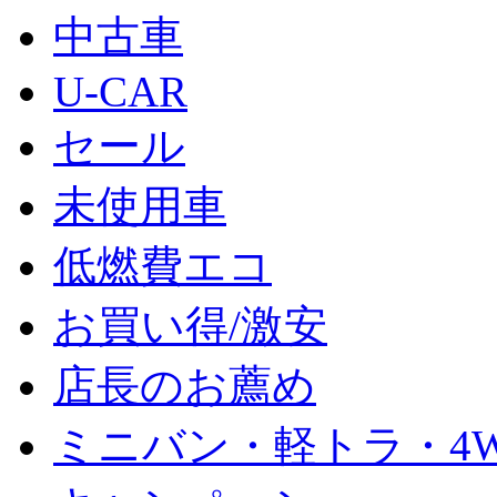
中古車
U-CAR
セール
未使用車
低燃費エコ
お買い得/激安
店長のお薦め
ミニバン・軽トラ・4