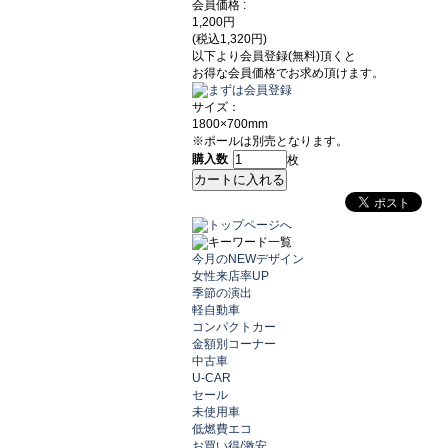
会員価格 :
1,200
円
(税込1,320円)
以下より会員登録(無料)頂くと
お得な会員価格でお求め頂けます。
サイズ：
1800×700mm
※ポールは別売となります。
購入数
枚
今月のNEWデザイン
女性来店率UP
季節の演出
軽自動車
コンパクトカー
金額別コーナー
中古車
U-CAR
セール
未使用車
低燃費エコ
お買い得/激安