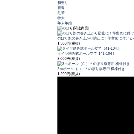
初売り
新春
毛筆
特大
年末年始
のぼり旗の巻き上がり防止に！竿留めに付けるパイ
1,500円(税抜)
タイヤ踏み式ポール立て【41-104】
3,000円(税抜)
3ｍポール（白）＊のぼり旗専用 横棒付き
1,200円(税抜)