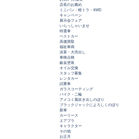
店長のお薦め
ミニバン・軽トラ・4WD
キャンペーン
展示会フェア
いらっしゃいませ
特選車
ベストカー
高価買取
福祉車両
決算・大売出し
車検点検
鈑金塗装
オイル交換
スタッフ募集
レンタカー
試乗車
ガラスコーティング
バイク・二輪
アメコミ風吹き出しのぼり
ブラックジャックによろしくのぼり
新車
カーリース
エアプラ
キャラクター
その他
お正月