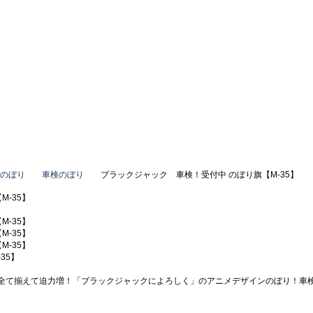
のぼり
車検のぼり
ブラックジャック 車検！受付中 のぼり旗【M-35】
35】
全て揃えて迫力増！「ブラックジャックによろしく」のアニメデザインのぼり！車